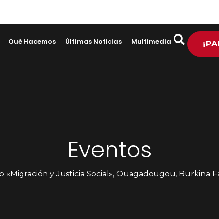
Qué Hacemos
Últimas Noticias
Multimedia
¡PA
Eventos
«Migración y Justicia Social», Ouagadougou, Burkina Faso, del 12 al