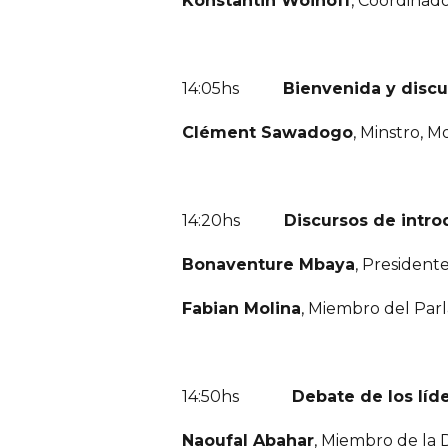
Konstantin Woinoff
, Coordinado
14:05hs
Bienvenida y discu
Clément Sawadogo
, Minstro, 
14:20hs
Discursos de intro
Bonaventure Mbaya
, President
Fabian Molina
, Miembro del Parl
14:50hs
Debate de los líderes
Naoufal Abahar
, Miembro de la 