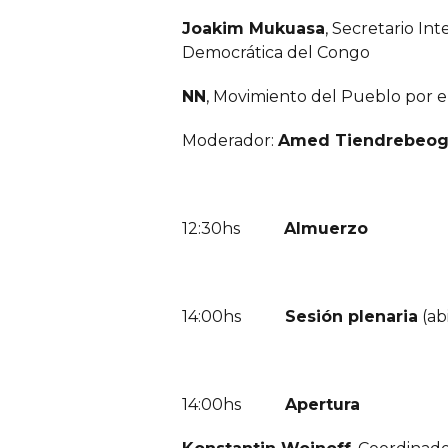
Joakim Mukuasa
, Secretario In
Democrática del Congo
NN
, Movimiento del Pueblo por e
Moderador:
Amed Tiendrebeo
12:30hs
Almuerzo
14:00hs
Sesión plenaria
(ab
14:00hs
Apertura