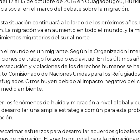
ia del 12 al 13 de octubre de 2018 en Ouagadougou, Burki
ticia social en el marco del debate sobre la migración.
a situación continuará a lo largo de los próximos años. 
. La migración va en aumento en todo el mundo, y la mig
mientos migratorios del sur al norte.
en el mundo es un migrante. Según la Organización Inte
ciones de trabajo forzoso o esclavitud. En los últimos a
persecución y violaciones de los derechos humanos se h
 Alto Comisionado de Naciones Unidas para los Refugiad
fugiados. Otros huyen debido al impacto negativo del ca
l medio ambiente.
r los fenómenos de huida y migración a nivel global y c
de desarrollar una amplia estrategia común para esta pro
ación.
escatimar esfuerzos para desarrollar acuerdos globales sól
mas de migración. El «pacto mundial para la migración» e