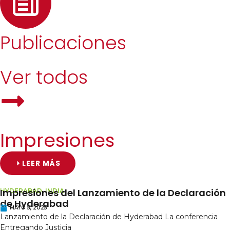
Publicaciones
Ver todos
Impresiones
LEER MÁS
Impresiones del Lanzamiento de la Declaración
HYDERABAD, INDIA
de Hyderabad
MAYO 5, 2025
Lanzamiento de la Declaración de Hyderabad La conferencia
Entregando Justicia