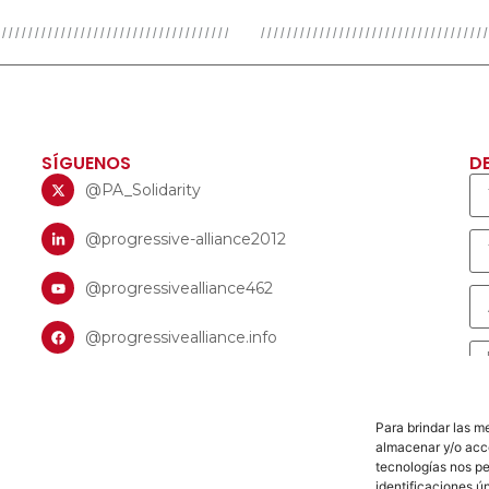
SÍGUENOS
D
@PA_Solidarity
@progressive-alliance2012
@progressivealliance462
@progressivealliance.info
Para brindar las m
almacenar y/o acce
tecnologías nos p
identificaciones ún