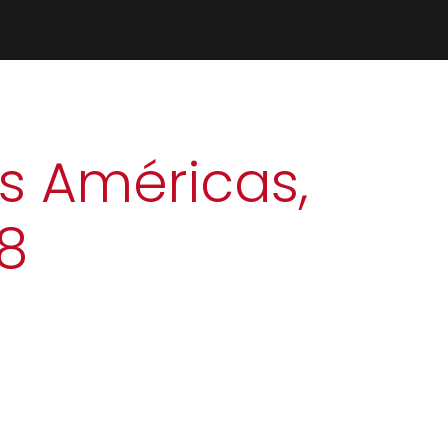
as Américas,
18