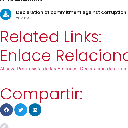
Declaration of commitment against corruption
207 KB
Related Links:
Enlace Relacion
Alianza Progresista de las Américas: Declaración de comp
Compartir: