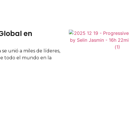
Reunión del Presidium en
Berlín
19
Dec
2025
La Alianza Progresista celebró la
reunión de su Presidium, reuniendo a
liderazgos políticos progresistas de
distintas regiones en un momento de
profunda tensión global. Organizada
LEER MÁS