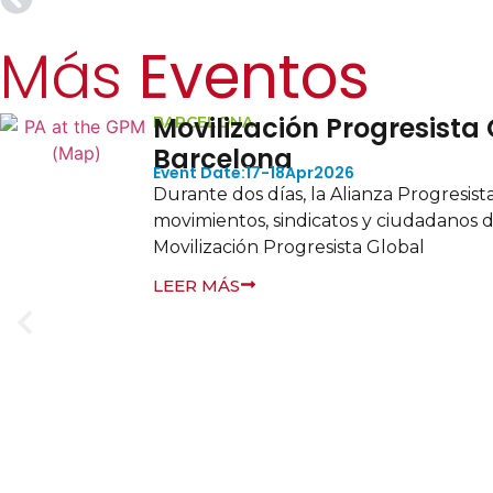
Más
Eventos
n
es de líderes,
undo en la