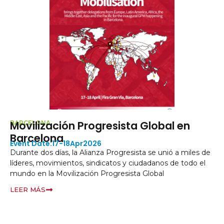
Movilización Progresista Global en
R
BARCELONA
Barcelona
L
17-18
Apr
2026
r
Durante dos días, la Alianza Progresista se unió a miles de
r
líderes, movimientos, sindicatos y ciudadanos de todo el
O
mundo en la Movilización Progresista Global
L
LEER MÁS