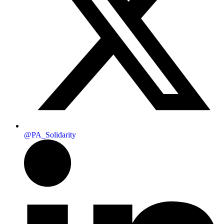
@PA_Solidarity