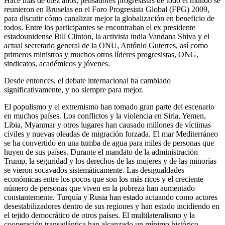
Hace más de diez años, pensadores progresistas de todo el mundo se
reunieron en Bruselas en el Foro Progresista Global (FPG) 2009,
para discutir cómo canalizar mejor la globalización en beneficio de
todos. Entre los participantes se encontraban el ex presidente
estadounidense Bill Clinton, la activista india Vandana Shiva y el
actual secretario general de la ONU, António Guterres, así como
primeros ministros y muchos otros líderes progresistas, ONG,
sindicatos, académicos y jóvenes.
Desde entonces, el debate internacional ha cambiado
significativamente, y no siempre para mejor.
El populismo y el extremismo han tomado gran parte del escenario
en muchos países. Los conflictos y la violencia en Siria, Yemen,
Libia, Myanmar y otros lugares han causado millones de víctimas
civiles y nuevas oleadas de migración forzada. El mar Mediterráneo
se ha convertido en una tumba de agua para miles de personas que
huyen de sus países. Durante el mandato de la administración
Trump, la seguridad y los derechos de las mujeres y de las minorías
se vieron socavados sistemáticamente. Las desigualdades
económicas entre los pocos que son los más ricos y el creciente
número de personas que viven en la pobreza han aumentado
constantemente. Turquía y Rusia han estado actuando como actores
desestabilizadores dentro de sus regiones y han estado incidiendo en
el tejido democrático de otros países. El multilateralismo y la
cooperación transatlántica han alcanzado un mínimo histórico.