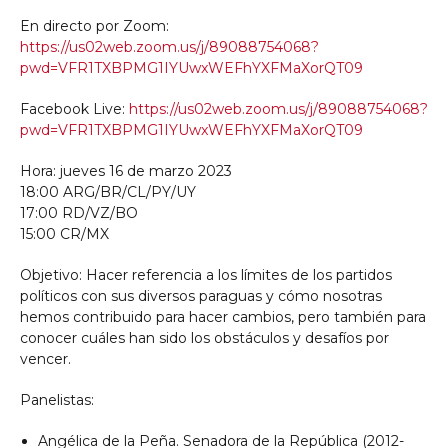
En directo por Zoom:
https://us02web.zoom.us/j/89088754068?
pwd=VFR1TXBPMG1IYUwxWEFhYXFMaXorQT09
Facebook Live:
https://us02web.zoom.us/j/89088754068?
pwd=VFR1TXBPMG1IYUwxWEFhYXFMaXorQT09
Hora: jueves 16 de marzo 2023
18:00 ARG/BR/CL/PY/UY
17:00 RD/VZ/BO
15:00 CR/MX
Objetivo: Hacer referencia a los límites de los partidos
políticos con sus diversos paraguas y cómo nosotras
hemos contribuido para hacer cambios, pero también para
conocer cuáles han sido los obstáculos y desafíos por
vencer.
Panelistas:
Angélica de la Peña. Senadora de la República (2012-