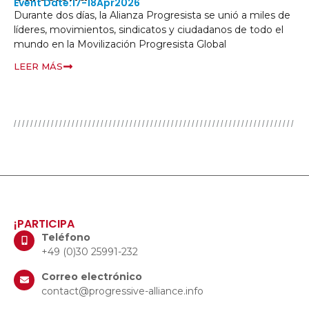
17-18
Apr
2026
reuniend
e dos días, la Alianza Progresista se unió a miles de
regione
s, movimientos, sindicatos y ciudadanos de todo el
Organiz
en la Movilización Progresista Global
LEER M
MÁS
¡PARTICIPA
Teléfono
+49 (0)30 25991-232
Correo electrónico
contact@progressive-alliance.info