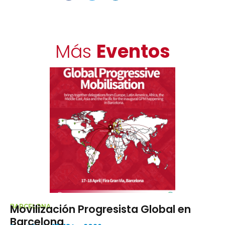
Más
Eventos
lización Progresista Global en
Reuni
LONA
celona
La Alian