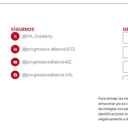
SÍGUENOS
D
@PA_Solidarity
@progressive-alliance2012
@progressivealliance462
@progressivealliance.info
Para brindar las m
almacenar y/o acce
tecnologías nos p
identificaciones ún
negativamente a d