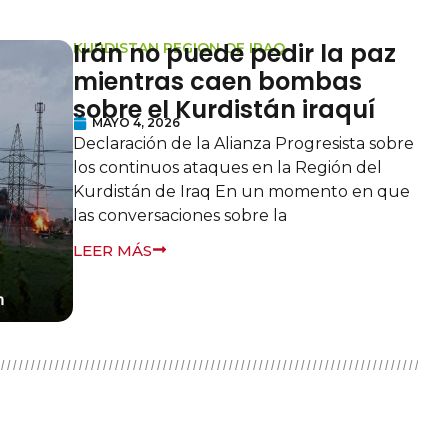
Irán no puede pedir la paz
KURDISTAN REGION OF IRAQ
mientras caen bombas
sobre el Kurdistán iraquí
MAYO 4, 2026
Declaración de la Alianza Progresista sobre
los continuos ataques en la Región del
Kurdistán de Iraq En un momento en que
las conversaciones sobre la
LEER MÁS