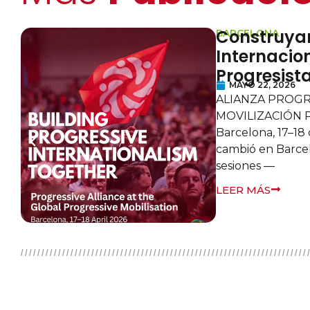
Construya
BARCELONA
Internacio
Progresist
MAYO 22, 2026
ALIANZA PROGR
MOVILIZACIÓN 
Barcelona, 17–18
cambió en Barcel
sesiones —
LEER MÁS