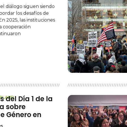
 el diálogo siguen siendo
bordar los desafíos de
n 2025, las instituciones
la cooperación
ntinuaron
 del Día 1 de la
ERLAND
a sobre
e Género en
25