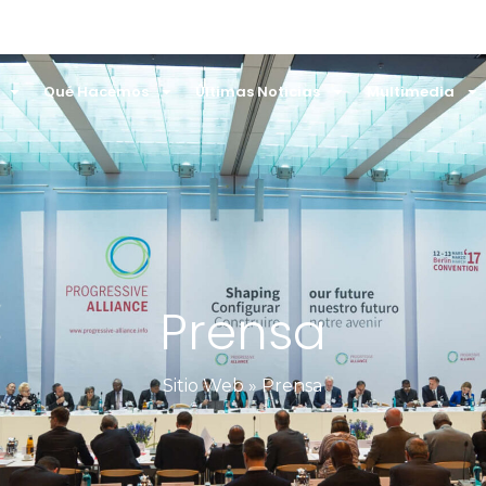
Qué Hacemos
Últimas Noticias
Multimedia
Prensa
Sitio Web
»
Prensa