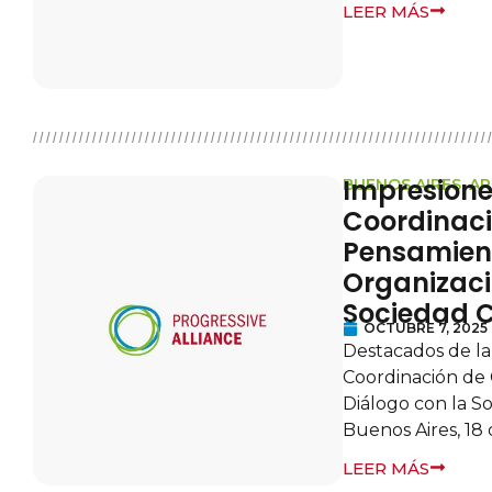
LEER MÁS
Impresione
BUENOS AIRES, A
Coordinaci
Pensamient
Organizaci
Sociedad C
OCTUBRE 7, 2025
Destacados de la
Coordinación de
Diálogo con la S
Buenos Aires, 18
LEER MÁS