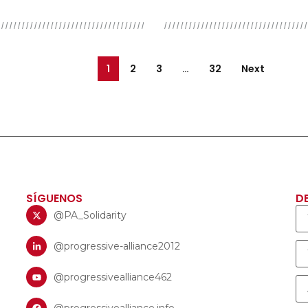
1
2
3
…
32
Next
SÍGUENOS
D
@PA_Solidarity
@progressive-alliance2012
@progressivealliance462
@progressivealliance.info