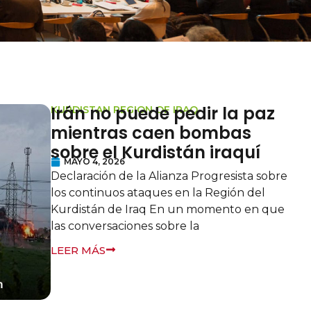
Irán no puede pedir la paz
KURDISTAN REGION OF IRAQ
mientras caen bombas
sobre el Kurdistán iraquí
MAYO 4, 2026
Declaración de la Alianza Progresista sobre
los continuos ataques en la Región del
Kurdistán de Iraq En un momento en que
las conversaciones sobre la
LEER MÁS