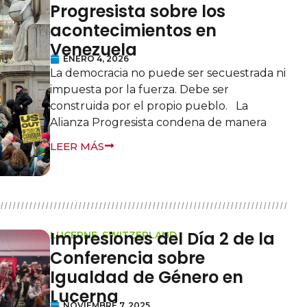
Progresista sobre los
acontecimientos en
Venezuela
ENERO 4, 2026
La democracia no puede ser secuestrada ni
impuesta por la fuerza. Debe ser
construida por el propio pueblo. La
Alianza Progresista condena de manera
LEER MÁS
Impresiones del Día 2 de la
LUCERNE, SWITZERLAND
Conferencia sobre
Igualdad de Género en
Lucerna
NOVIEMBRE 7, 2025