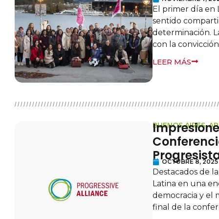
El primer día en
sentido comparti
determinación. L
con la convicción
LEER MÁS
Impresione
BUENOS AIRES, A
Conferenci
Progresist
OCTUBRE 8, 2025
Destacados de la
Latina en una enc
democracia y el m
final de la conf