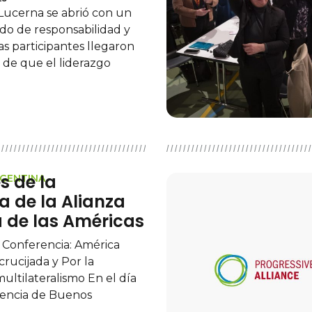
 Lucerna se abrió con un
do de responsabilidad y
as participantes llegaron
 de que el liderazgo
s de la
RGENTINA
a de la Alianza
a de las Américas
 Conferencia: América
rucijada y Por la
ultilateralismo En el día
erencia de Buenos