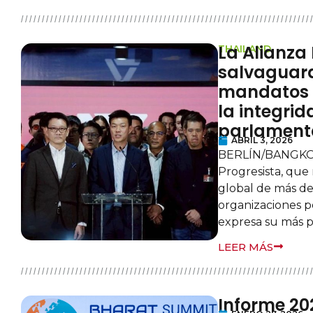
La Alianza 
THAILAND
salvaguard
mandatos 
la integrid
parlamenta
ABRIL 3, 2026
BERLÍN/BANGKOK
Progresista, que
global de más de
organizaciones po
expresa su más 
LEER MÁS
Informe 20