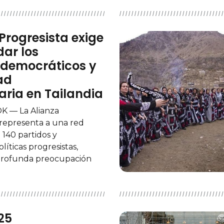
Progresista exige
ar los
democráticos y
ad
ria en Tailandia
 — La Alianza
 representa a una red
 140 partidos y
líticas progresistas,
profunda preocupación
25