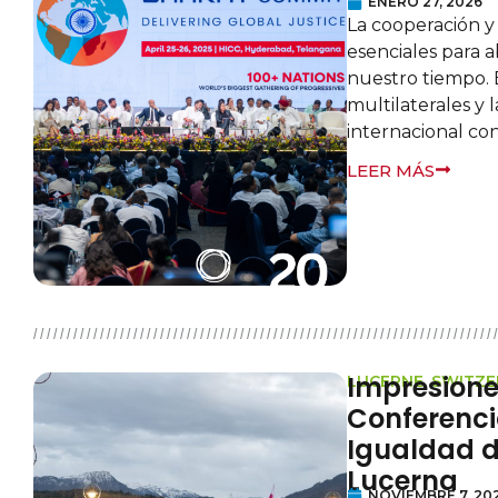
ENERO 27, 2026
La cooperación y
esenciales para a
nuestro tiempo. E
multilaterales y 
internacional co
LEER MÁS
Impresiones
LUCERNE, SWITZ
Conferenci
Igualdad d
Lucerna
NOVIEMBRE 7, 20