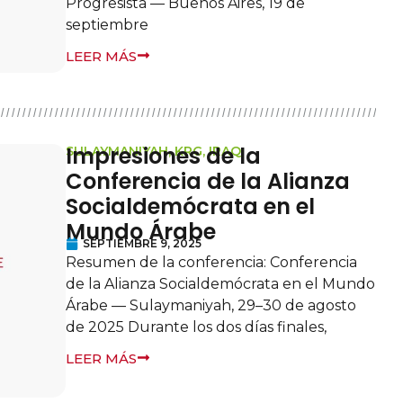
Progresista — Buenos Aires, 19 de
septiembre
LEER MÁS
Impresiones de la
SULAYMANIYAH, KRG, IRAQ
Conferencia de la Alianza
Socialdemócrata en el
Mundo Árabe
SEPTIEMBRE 9, 2025
Resumen de la conferencia: Conferencia
de la Alianza Socialdemócrata en el Mundo
Árabe — Sulaymaniyah, 29–30 de agosto
de 2025 Durante los dos días finales,
LEER MÁS