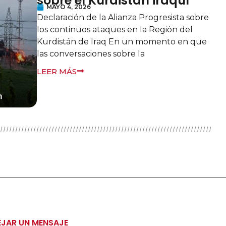
mandatos demo
la integridad
parlamentaria 
ABRIL 3, 2026
BERLÍN/BANGKOK — La 
Progresista, que repres
global de más de 140 par
organizaciones políticas 
expresa su más profund
LEER MÁS
EJAR UN MENSAJE