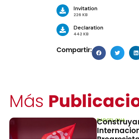
Invitation
226 KB
Declaration
442 KB
Compartir:
Más
Publicaci
s Juntos un
lismo