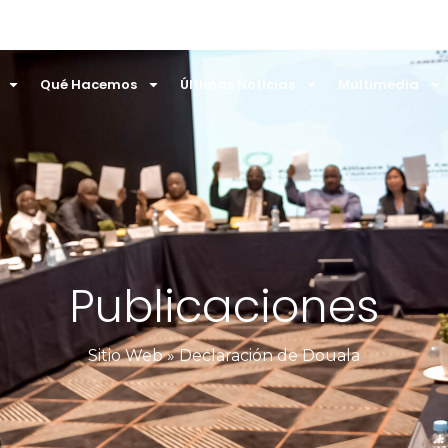
Qué Hacemos
Últimas Noticias
Multimedia
Publicaciones
Sitio Web
»
Declaración de Douala