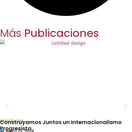
Más
Publicaciones
Construyamos Juntos un Internacionalismo
BARCELONA
Progresista
MAYO 22, 2026