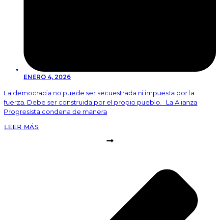
ENERO 4, 2026
La democracia no puede ser secuestrada ni impuesta por la
fuerza. Debe ser construida por el propio pueblo. La Alianza
Progresista condena de manera
LEER MÁS