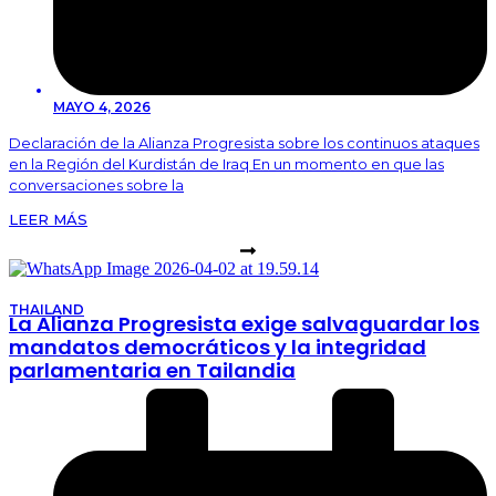
MAYO 4, 2026
Declaración de la Alianza Progresista sobre los continuos ataques
en la Región del Kurdistán de Iraq En un momento en que las
conversaciones sobre la
LEER MÁS
THAILAND
La Alianza Progresista exige salvaguardar los
mandatos democráticos y la integridad
parlamentaria en Tailandia