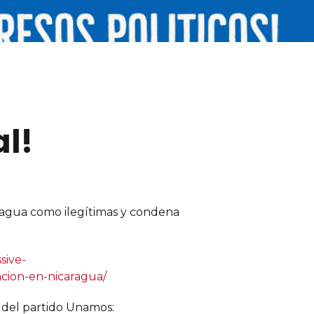
al!
aragua como ilegítimas y condena
sive-
uacion-en-nicaragua/
s del partido Unamos: