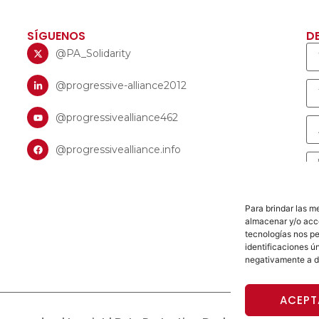
SÍGUENOS
D
@PA_Solidarity
@progressive-alliance2012
@progressivealliance462
@progressivealliance.info
Para brindar las m
almacenar y/o acce
tecnologías nos p
identificaciones ún
negativamente a d
ACEPT