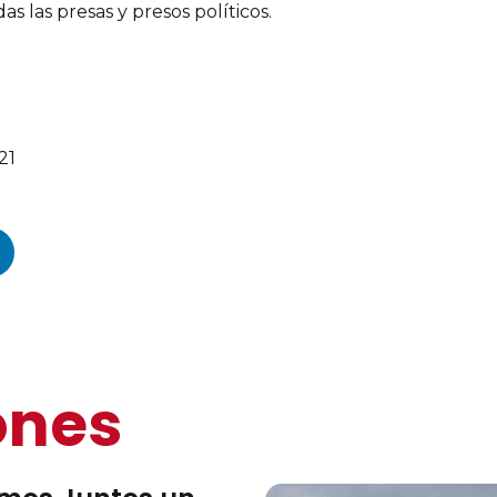
as las presas y presos políticos.
21
ones
N REGION OF IRAQ