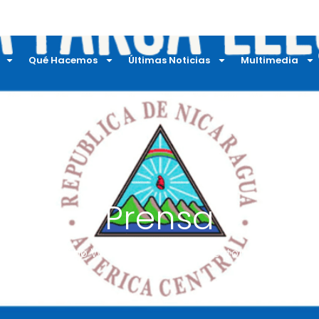
Qué Hacemos
Últimas Noticias
Multimedia
Prensa
Sitio Web
»
¡No a la farsa electoral!