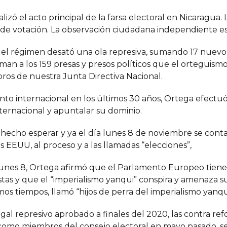
izó el acto principal de la farsa electoral en Nicaragua
ros de votación. La observación ciudadana independiente e
 el régimen desató una ola represiva, sumando 17 nuevos 
an a los 159 presas y presos políticos que el orteguis
ros de nuestra Junta Directiva Nacional.
ento internacional en los últimos 30 años, Ortega efectuó
ternacional y apuntalar su dominio.
hecho esperar y ya el día lunes 8 de noviembre se contab
 EEUU, al proceso y a las llamadas “elecciones”,
lunes 8, Ortega afirmó que el Parlamento Europeo tiene 
stas y que el “imperialismo yanqui” conspira y amenaza s
os tiempos, llamó “hijos de perra del imperialismo yanqui”
al represivo aprobado a finales del 2020, las contra ref
 como miembros del consejo electoral en mayo pasado, s