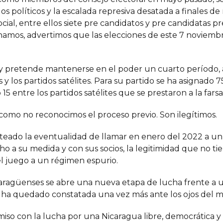
dos políticos y la escalada represiva desatada a finales 
ocial, entre ellos siete pre candidatos y pre candidatas pr
amos, advertimos que las elecciones de este 7 noviembr
.
y pretende mantenerse en el poder un cuarto período,
 y los partidos satélites. Para su partido se ha asignado
o 15 entre los partidos satélites que se prestaron a la farsa
omo no reconocimos el proceso previo. Son ilegítimos.
eado la eventualidad de llamar en enero del 2022 a un 
o a su medida y con sus socios, la legitimidad que no ti
 el juego a un régimen espurio.
icaragüenses se abre una nueva etapa de lucha frente a
ta, ha quedado constatada una vez más ante los ojos del 
so con la lucha por una Nicaragua libre, democrática y c