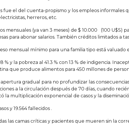
s fue el del cuenta-propismo y los empleos informales q
ectricistas, herreros, etc.
ios mensuales (ya van 3 meses) de $ 10.000 (100 U$S) para
as para abonar salarios. También créditos limitados a tas
greso mensual mínimo para una familia tipo está valuado
8 % y la pobreza al 41.3 % con 13 % de indigencia. Inacep
ina que produce alimentos para 450 millones de perso
a apertura gradual para no profundizar las consecuencias
cciones a la circulación después de 70 días, cuando reci
ó la multiplicación exponencial de casos y la diseminación
os y 19.564 fallecidos .
das las camas críticas y pacientes que mueren sin la cor