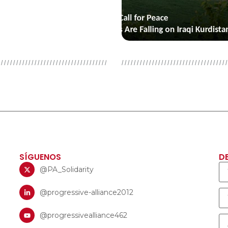
SÍGUENOS
D
@PA_Solidarity
@progressive-alliance2012
@progressivealliance462