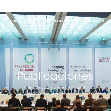
Qué Hacemos
Últimas Noticias
Multimedia
Publicaciones
Sitio Web
»
Argentina y Covid 19