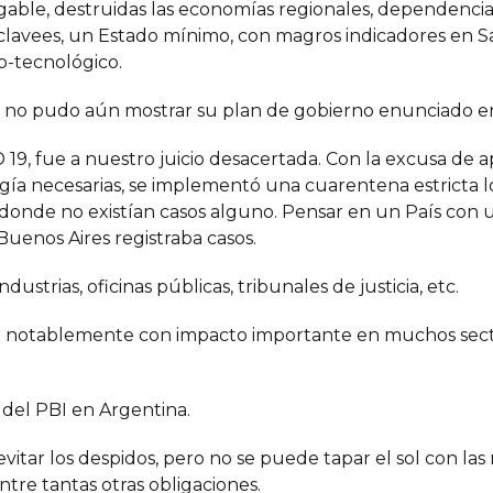
able, destruidas las economías regionales, dependencia
 clavees, un Estado mínimo, con magros indicadores en S
co-tecnológico.
erno no pudo aún mostrar su plan de gobierno enunciado e
 19, fue a nuestro juicio desacertada. Con la excusa de a
ogía necesarias, se implementó una cuarentena estricta l
no donde no existían casos alguno. Pensar en un País co
Buenos Aires registraba casos.
dustrias, oficinas públicas, tribunales de justicia, etc.
tió notablemente con impacto importante en muchos sect
 del PBI en Argentina.
evitar los despidos, pero no se puede tapar el sol con la
entre tantas otras obligaciones.