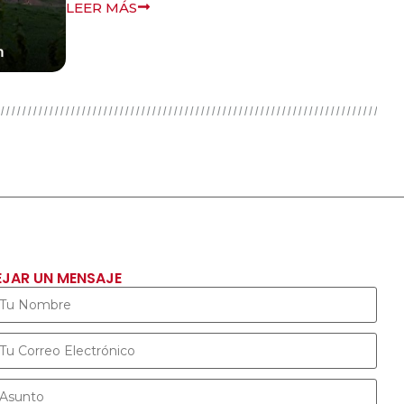
global de más de 140 partidos y
organizaciones políticas progresistas,
expresa su más profunda preocupación
LEER MÁS
EJAR UN MENSAJE