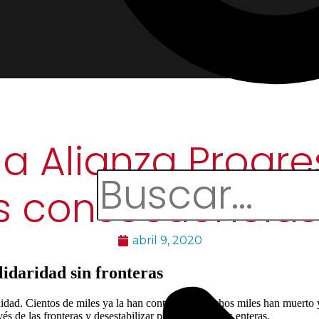
a Alianza Progre
as consecuencias
abril 9, 2020
lidaridad sin fronteras
ad. Cientos de miles ya la han contraído y muchos miles han muerto y 
s de las fronteras y desestabilizar países y regiones enteras.