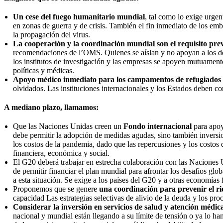
Un cese del fuego humanitario mundial
, tal como lo exige urge
en zonas de guerra y de crisis. También el fin inmediato de los em
la propagación del virus.
La cooperación y la coordinación mundial son el requisito pre
recomendaciones de l’OMS. Quienes se aíslan y no apoyan a los demá
los institutos de investigación y las empresas se apoyen mutuamente
políticas y médicas.
Apoyo médico inmediato para los campamentos de refugiados
olvidados. Las instituciones internacionales y los Estados deben co
A mediano plazo, llamamos:
Que las Naciones Unidas creen un
Fondo internacional
para apoy
debe permitir la adopción de medidas agudas, sino también inversion
los costos de la pandemia, dado que las repercusiones y los costos
financiera, económica y social.
El G20 deberá trabajar en estrecha colaboración con las Naciones
de permitir financiar el plan mundial para afrontar los desafíos glob
a esta situación. Se exige a los países del G20 y a otras economías
Proponemos que se genere
una
coordinación
para prevenir el r
capacidad Las estrategias selectivas de alivio de la deuda y los pr
Considerar la inversión en servicios de salud y atención médic
nacional y mundial están llegando a su límite de tensión o ya lo h