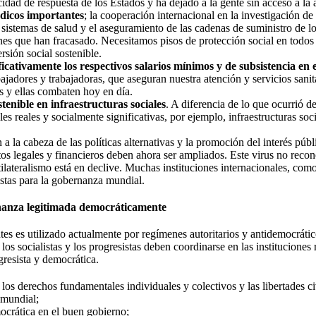
acidad de respuesta de los Estados y ha dejado a la gente sin acceso a la
édicos importantes
; la cooperación internacional en la investigación d
us sistemas de salud y el aseguramiento de las cadenas de suministro de l
es que han fracasado. Necesitamos pisos de protección social en todos 
rsión social sostenible.
icativamente los respectivos salarios mínimos y de subsistencia en e
jadores y trabajadoras, que aseguran nuestra atención y servicios sanitar
s y ellas combaten hoy en día.
enible en infraestructuras sociales
. A diferencia de lo que ocurrió d
es reales y socialmente significativas, por ejemplo, infraestructuras soc
n a la cabeza de las políticas alternativas y la promoción del interés púb
os legales y financieros deben ahora ser ampliados. Este virus no recon
tilateralismo está en declive. Muchas instituciones internacionales, c
istas para la gobernanza mundial.
nanza legitimada democráticamente
s es utilizado actualmente por regímenes autoritarios y antidemocrátic
os socialistas y los progresistas deben coordinarse en las instituciones 
gresista y democrática.
s derechos fundamentales individuales y colectivos y las libertades ci
 mundial;
crática en el buen gobierno;