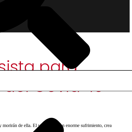
sista para
 del Covid-19
morirán de ella. El virus causa un enorme sufrimiento, crea