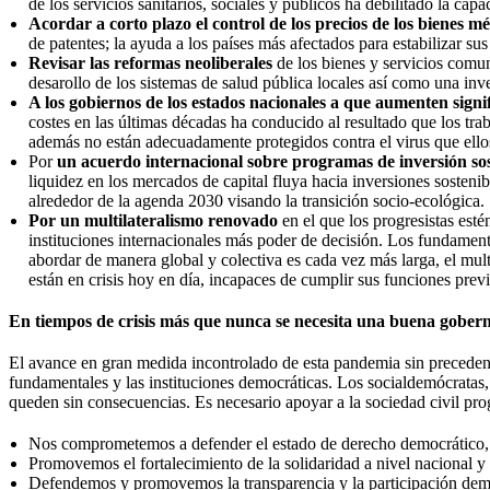
de los servicios sanitarios, sociales y públicos ha debilitado la cap
Acordar a corto plazo el control de los precios de los bienes m
de patentes; la ayuda a los países más afectados para estabilizar s
Revisar las reformas neoliberales
de los bienes y servicios comun
desarollo de los sistemas de salud pública locales así como una inve
A los gobiernos de los estados nacionales a que aumenten signif
costes en las últimas décadas ha conducido al resultado que los traba
además no están adecuadamente protegidos contra el virus que ello
Por
un acuerdo internacional sobre programas de inversión sost
liquidez en los mercados de capital fluya hacia inversiones sostenibl
alrededor de la agenda 2030 visando la transición socio-ecológica.
Por un multilateralismo renovado
en el que los progresistas esté
instituciones internacionales más poder de decisión. Los fundament
abordar de manera global y colectiva es cada vez más larga, el mul
están en crisis hoy en día, incapaces de cumplir sus funciones prev
En tiempos de crisis más que nunca
se necesita una buena gober
El avance en gran medida incontrolado de esta pandemia sin precedente
fundamentales y las instituciones democráticas. Los socialdemócratas, l
queden sin consecuencias. Es necesario apoyar a la sociedad civil pro
Nos comprometemos a defender el estado de derecho democrático, lo
Promovemos el fortalecimiento de la solidaridad a nivel nacional y
Defendemos y promovemos la transparencia y la participación demo