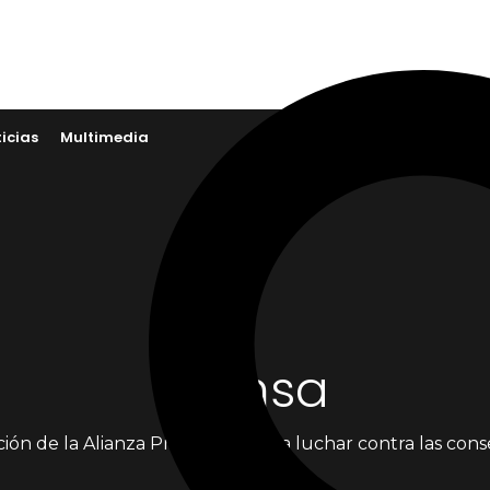
os
Qué Hacemos
icias
Multimedia
Prensa
ión de la Alianza Progresista para luchar contra las consec