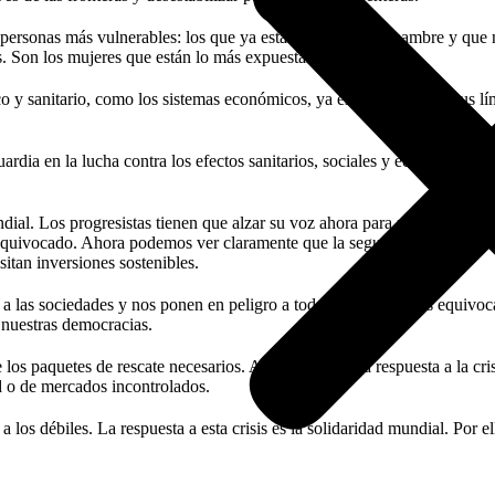
as personas más vulnerables: los que ya están muriendo de hambre y que
s. Son los mujeres que están lo más expuestas.
 y sanitario, como los sistemas económicos, ya están llegando a sus lím
guardia en la lucha contra los efectos sanitarios, sociales y económicos d
al. Los progresistas tienen que alzar su voz ahora para poder opinar so
quivocado. Ahora podemos ver claramente que la seguridad social y la a
itan inversiones sostenibles.
en a las sociedades y nos ponen en peligro a todos. Su camino es equiv
 nuestras democracias.
os paquetes de rescate necesarios. A diferencia de la respuesta a la cr
d o de mercados incontrolados.
r a los débiles. La respuesta a esta crisis es la solidaridad mundial. Por 