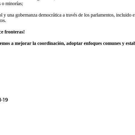
 o minorías;
trol y una gobernanza democrática a través de los parlamentos, incluido
tos.
ce fronteras!
temos a mejorar la coordinación, adoptar enfoques comunes y
estab
d-19