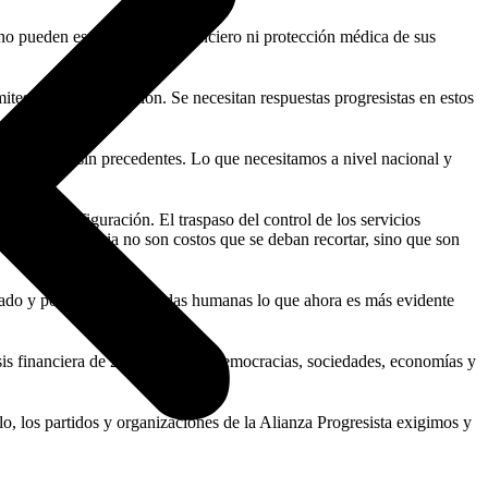
 no pueden esperar apoyo financiero ni protección médica de sus
ites de máxima tensión. Se necesitan respuestas progresistas en estos
e esta crisis sin precedentes. Lo que necesitamos a nivel nacional y
bre su configuración. El traspaso del control de los servicios
tención sanitaria no son costos que se deban recortar, sino que son
ocado y pone en peligro vidas humanas lo que ahora es más evidente
isis financiera de 2008, nuestras democracias, sociedades, economías y
ello, los partidos y organizaciones de la Alianza Progresista exigimos y