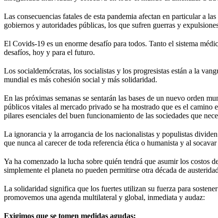
Las consecuencias fatales de esta pandemia afectan en particular a l
gobiernos y autoridades públicas, los que sufren guerras y expulsione
El Covids-19 es un enorme desafío para todos. Tanto el sistema médico
desafíos, hoy y para el futuro.
Los socialdemócratas, los socialistas y los progresistas están a la van
mundial es más cohesión social y más solidaridad.
En las próximas semanas se sentarán las bases de un nuevo orden mundi
públicos vitales al mercado privado se ha mostrado que es el camino e
pilares esenciales del buen funcionamiento de las sociedades que neces
La ignorancia y la arrogancia de los nacionalistas y populistas divid
que nunca al carecer de toda referencia ética o humanista y al socavar
Ya ha comenzado la lucha sobre quién tendrá que asumir los costos de l
simplemente el planeta no pueden permitirse otra década de austerida
La solidaridad significa que los fuertes utilizan su fuerza para sostene
promovemos una agenda multilateral y global, inmediata y audaz:
Exigimos que se tomen medidas agudas: