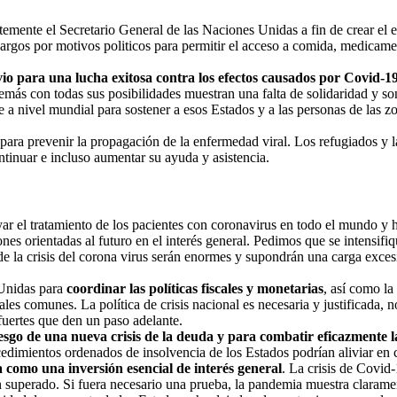
ntemente el Secretario General de las Naciones Unidas a fin de crear el 
bargos por motivos politicos para permitir el acceso a comida, medicame
vio para una lucha exitosa contra los efectos causados por Covid-1
s con todas sus posibilidades muestran una falta de solidaridad y son 
 a nivel mundial para sostener a esos Estados y a las personas de las z
para prevenir la propagación de la enfermedad viral. Los refugiados y 
ntinuar e incluso aumentar su ayuda y asistencia.
ar el tratamiento de los pacientes con coronavirus en todo el mundo y h
es orientadas al futuro en el interés general. Pedimos que se intensifi
 de la crisis del corona virus serán enormes y supondrán una carga exce
 Unidas para
coordinar las políticas fiscales y monetarias
, así como la
ales comunes. La política de crisis nacional es necesaria y justificada, 
 fuertes que den un paso adelante.
iesgo de una nueva crisis de la deuda
y para combat
ir eficazmente l
ocedimientos ordenados de insolvencia de los Estados podrían aliviar en 
a como una inversión esencial de interés general
. La crisis de Covid-
an superado. Si fuera necesario una prueba, la pandemia muestra clarame