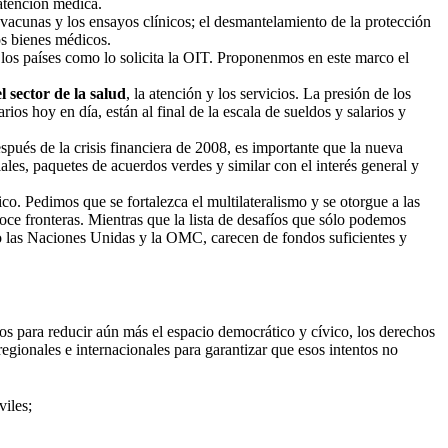
 atención médica.
e vacunas y los ensayos clínicos; el desmantelamiento de la protección
os bienes médicos.
los países como lo solicita la OIT. Proponenmos en este marco el
l sector de la salud
, la atención y los servicios. La presión de los
ios hoy en día, están al final de la escala de sueldos y salarios y
espués de la crisis financiera de 2008, es importante que la nueva
iales, paquetes de acuerdos verdes y similar con el interés general y
lico. Pedimos que se fortalezca el multilateralismo y se otorgue a las
oce fronteras. Mientras que la lista de desafíos que sólo podemos
omo las Naciones Unidas y la OMC, carecen de fondos suficientes y
os para reducir aún más el espacio democrático y cívico, los derechos
regionales e internacionales para garantizar que esos intentos no
viles;