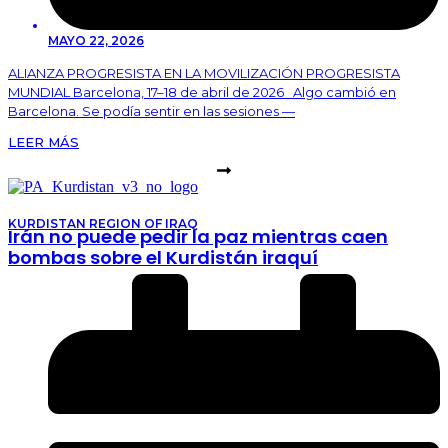
MAYO 22, 2026
ALIANZA PROGRESISTA EN LA MOVILIZACIÓN PROGRESISTA
MUNDIAL Barcelona, 17–18 de abril de 2026 Algo cambió en
Barcelona. Se podía sentir en las sesiones —
LEER MÁS
KURDISTAN REGION OF IRAQ
Irán no puede pedir la paz mientras caen
bombas sobre el Kurdistán iraquí