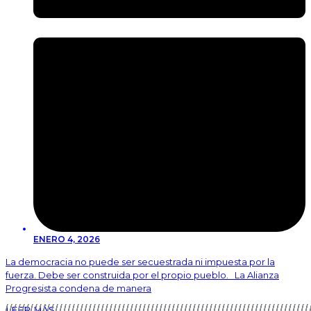
ENERO 4, 2026
La democracia no puede ser secuestrada ni impuesta por la
fuerza. Debe ser construida por el propio pueblo. La Alianza
Progresista condena de manera
LEER MÁS