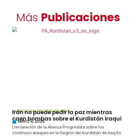
Más
Publicaciones
Irán no puede pedir la paz mientras
L
KURDISTAN REGION OF IRAQ
T
caen bombas sobre el Kurdistán iraquí
MAYO 4, 2026
d
Declaración de la Alianza Progresista sobre los
p
continuos ataques en la Región del Kurdistán de Iraq En