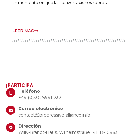
un momento en que las conversaciones sobre la
B
r
o
p
LEER MÁS
L
¡PARTICIPA
Teléfono
+49 (0)30 25991-232
Correo electrónico
contact@progressive-alliance.info
Dirección
Willy-Brandt-Haus, Wilhelmstraße 141, D-10963