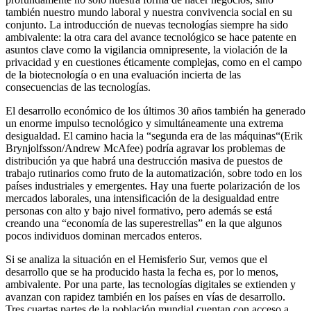
también nuestro mundo laboral y nuestra convivencia social en su
conjunto. La introducción de nuevas tecnologías siempre ha sido
ambivalente: la otra cara del avance tecnológico se hace patente en
asuntos clave como la vigilancia omnipresente, la violación de la
privacidad y en cuestiones éticamente complejas, como en el campo
de la biotecnología o en una evaluación incierta de las
consecuencias de las tecnologías.
El desarrollo económico de los últimos 30 años también ha generado
un enorme impulso tecnológico y simultáneamente una extrema
desigualdad. El camino hacia la “segunda era de las máquinas“(Erik
Brynjolfsson/Andrew McAfee) podría agravar los problemas de
distribución ya que habrá una destrucción masiva de puestos de
trabajo rutinarios como fruto de la automatización, sobre todo en los
países industriales y emergentes. Hay una fuerte polarización de los
mercados laborales, una intensificación de la desigualdad entre
personas con alto y bajo nivel formativo, pero además se está
creando una “economía de las superestrellas” en la que algunos
pocos individuos dominan mercados enteros.
Si se analiza la situación en el Hemisferio Sur, vemos que el
desarrollo que se ha producido hasta la fecha es, por lo menos,
ambivalente. Por una parte, las tecnologías digitales se extienden y
avanzan con rapidez también en los países en vías de desarrollo.
Tres cuartas partes de la población mundial cuentan con acceso a