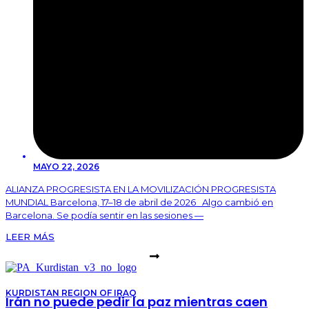
MAYO 22, 2026
ALIANZA PROGRESISTA EN LA MOVILIZACIÓN PROGRESISTA
MUNDIAL Barcelona, 17–18 de abril de 2026 Algo cambió en
Barcelona. Se podía sentir en las sesiones —
LEER MÁS
KURDISTAN REGION OF IRAQ
Irán no puede pedir la paz mientras caen