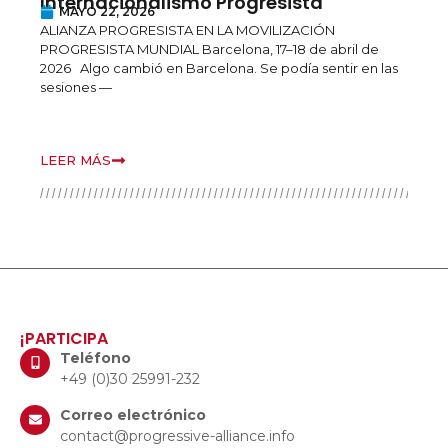
Internacionalismo Progresista
c
MAYO 22, 2026
ALIANZA PROGRESISTA EN LA MOVILIZACIÓN
D
PROGRESISTA MUNDIAL Barcelona, 17–18 de abril de
c
2026 Algo cambió en Barcelona. Se podía sentir en las
u
o.
sesiones —
LEER MÁS
L
¡PARTICIPA
Teléfono
+49 (0)30 25991-232
Correo electrónico
contact@progressive-alliance.info