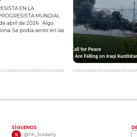
 la Alianza Progresista sobre
 ataques en la Región del
 Iraq En un momento en que
ones sobre la
SÍGUENOS
D
@PA_Solidarity