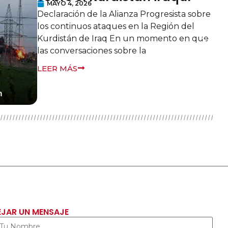
parlamentaria en Tailandia
ABRIL 3, 2026
BERLÍN/BANGKOK — La Alianza Progresista, que
representa a una red global de más de 140
partidos y organizaciones políticas progresistas,
expresa su más profunda preocupación
LEER MÁS
EJAR UN MENSAJE