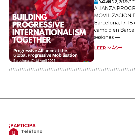
MAYO 4, 2026
Declaración de
L
los continuos
Kurdistán de
las
las conversaci
LEER MÁS
¡PARTICIPA
Teléfono