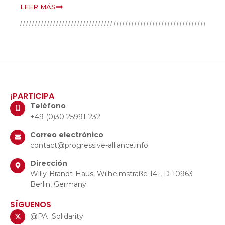
LEER MÁS
LEER
¡PARTICIPA
Teléfono
+49 (0)30 25991-232
Correo electrónico
contact@progressive-alliance.info
Dirección
Willy-Brandt-Haus, Wilhelmstraße 141, D-10963
Berlin, Germany
SÍGUENOS
@PA_Solidarity