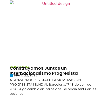
Construyamos Juntos un
Irán
BARCELONA
KURDI
Internacionalismo Progresista
caen
MAYO 22, 2026
MA
ALIANZA PROGRESISTA EN LA MOVILIZACIÓN
Declar
PROGRESISTA MUNDIAL Barcelona, 17–18 de abril de
contin
2026 Algo cambió en Barcelona. Se podía sentir en las
un mo
sesiones —