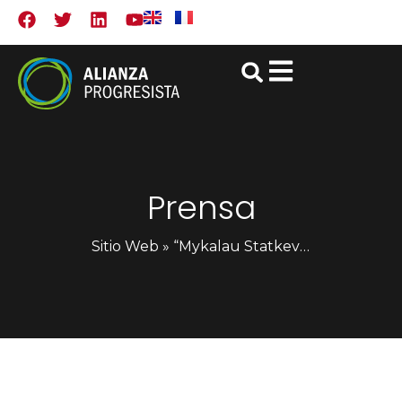
Prensa
Sitio Web
»
“Mykalau Statkevich finalmente liberado – Por elecciones democráticas en Bielorrusia”