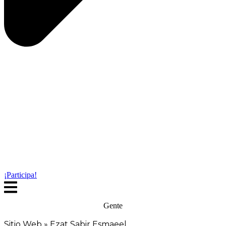
¡Participa!
Gente
Sitio Web
»
Ezat Sabir Esmaeel