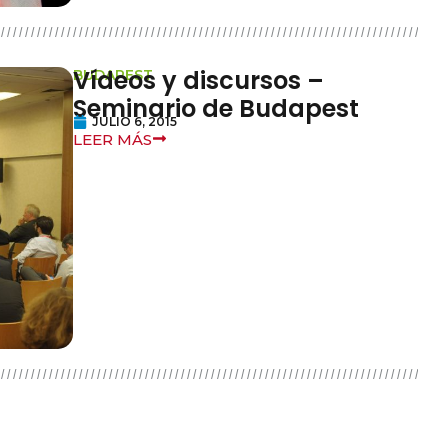
Vídeos y discursos –
BUDAPEST
Seminario de Budapest
JULIO 6, 2015
LEER MÁS