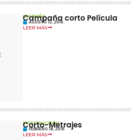
Campaña corto Película
CAMPAÑA
AGOSTO 12, 2016
LEER MÁS
Corto-Metrajes
INTRODUCCIÓN
FEBRERO 18, 2016
LEER MÁS