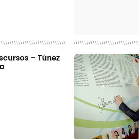
iscursos – Túnez
ia