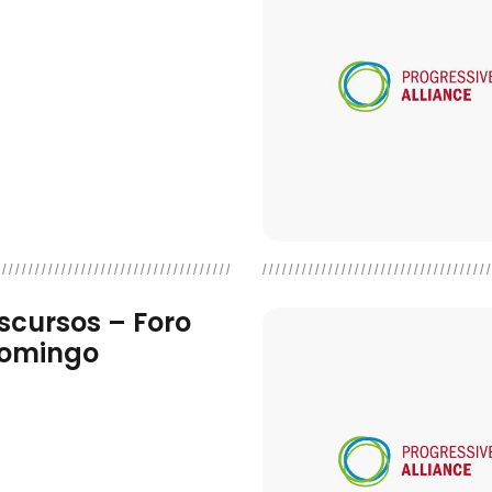
iscursos – Foro
Domingo