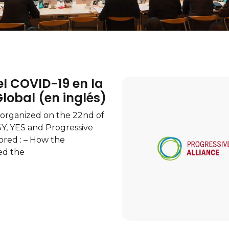
l COVID-19 en la
lobal (en inglés)
n organized on the 22nd of
SY, YES and Progressive
ored : – How the
ed the