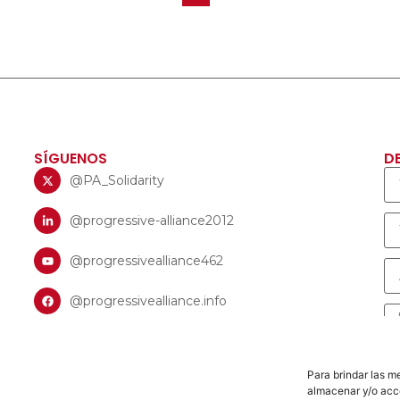
SÍGUENOS
D
@PA_Solidarity
@progressive-alliance2012
@progressivealliance462
@progressivealliance.info
Para brindar las m
almacenar y/o acce