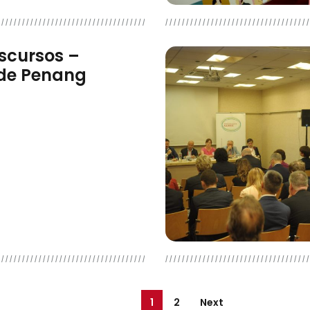
iscursos –
 de Penang
1
2
Next