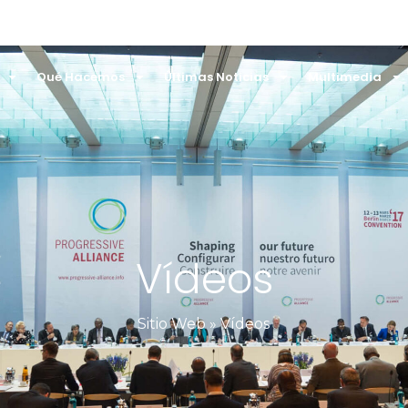
Qué Hacemos
Últimas Noticias
Multimedia
Vídeos
Sitio Web
»
Vídeos