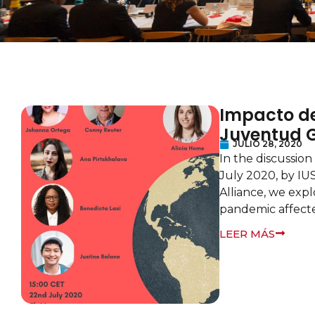
Impacto de
Juventud G
JULIO 28, 2020
In the discussio
July 2020, by IU
Alliance, we expl
pandemic affect
LEER MÁS