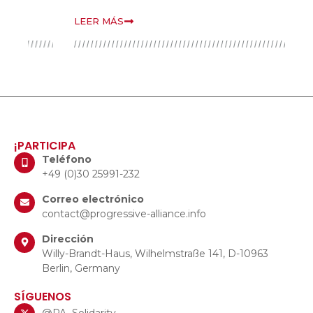
LEER MÁS
L
¡PARTICIPA
Teléfono
+49 (0)30 25991-232
Correo electrónico
contact@progressive-alliance.info
Dirección
Willy-Brandt-Haus, Wilhelmstraße 141, D-10963
Berlin, Germany
SÍGUENOS