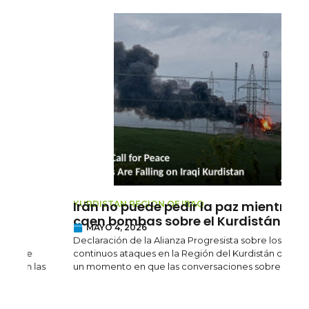
Irán no puede pedir la paz mientras
L
KURDISTAN REGION OF IRAQ
T
caen bombas sobre el Kurdistán iraquí
MAYO 4, 2026
d
Declaración de la Alianza Progresista sobre los
p
continuos ataques en la Región del Kurdistán de Iraq En
un momento en que las conversaciones sobre la
B
r
o
p