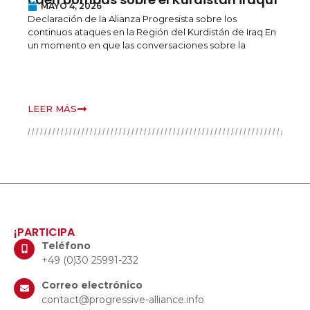
MAYO 4, 2026
d
Declaración de la Alianza Progresista sobre los
p
continuos ataques en la Región del Kurdistán de Iraq En
un momento en que las conversaciones sobre la
B
r
o
p
LEER MÁS
L
¡PARTICIPA
Teléfono
+49 (0)30 25991-232
Correo electrónico
contact@progressive-alliance.info